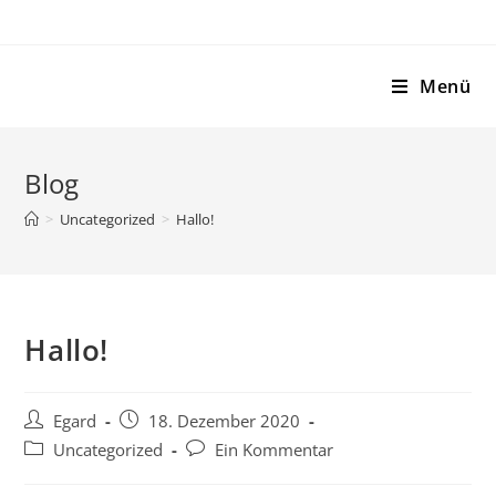
Zum
Inhalt
springen
Menü
Blog
>
Uncategorized
>
Hallo!
Hallo!
Beitrags-
Beitrag
Egard
18. Dezember 2020
Autor:
veröffentlicht:
Beitrags-
Beitrags-
Uncategorized
Ein Kommentar
Kategorie:
Kommentare: