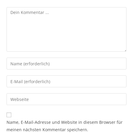
Kommentieren
Gib
deinen
Namen
Gib
oder
deine
Benutzernamen
E-
Gib
zum
Mail-
deine
Kommentieren
Adresse
Website-
ein
zum
URL
Name, E-Mail-Adresse und Website in diesem Browser für
Kommentieren
ein
meinen nächsten Kommentar speichern.
ein